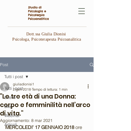
Studio di
Psicologia e
Psicoterpia
Psicoanalitica
Dott.ssa Giulia Dionisi
Psicologa, Psicoterapeuta Psicoanalitica
Post
Tutti i post
giuliadionisi1
Tutti i post
2 gen 2018
Tempo di lettura: 1 min
"Le tre età di una Donna:
Eventi
corpo e femminilità nell’arco
Blog
di vita."
Webinar
Aggiornamento:
8 mar 2021
Articoli
MERCOLEDI’ 17 GENNAIO 2018 
ore 