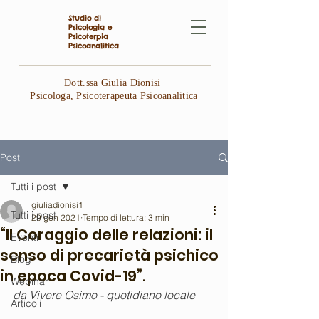
Studio di
Psicologia e
Psicoterpia
Psicoanalitica
Dott.ssa Giulia Dionisi
Psicologa, Psicoterapeuta Psicoanalitica
Post
Tutti i post
giuliadionisi1
Tutti i post
29 gen 2021
Tempo di lettura: 3 min
“Il Coraggio delle relazioni: il
Eventi
senso di precarietà psichico
Blog
in epoca Covid-19”.
Webinar
da Vivere Osimo - quotidiano locale 
Articoli